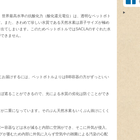
」
つ、世界最高水準の抗酸化力（酸化還元電位）は、透明なペットボト
す。また、きわめて珍しい水質である天然水素は原子サイズが極め
出てしまいます。このためペットボトルではSACLAのすぐれた水
ができません。
にお届けするには、ペットボトルよりはBIB容器の方がずっといい
ほぼ遮ることができるので、光による水質の劣化は防ぐことができ
材が二重になっています。そのぶん天然水素もいくぶん抜けにくく
バー容器などは水が減ると内部に空洞ができ、そこに外気が侵入、
ッグが萎むため内部に外気に入らず空気中の雑菌による汚染の心配