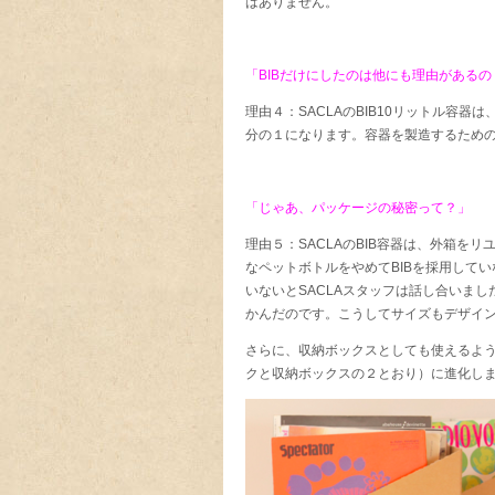
はありません。
「BIBだけにしたのは他にも理由があるの
理由４：SACLAのBIB10リットル容
分の１になります。容器を製造するため
「じゃあ、パッケージの秘密って？」
理由５：SACLAのBIB容器は、外箱を
なペットボトルをやめてBIBを採用して
いないとSACLAスタッフは話し合いま
かんだのです。こうしてサイズもデザイン
さらに、収納ボックスとしても使えるよう
クと収納ボックスの２とおり）に進化し