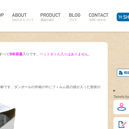
、すべて
BIB容器
入りです。
ペットボトル入りはありません
。
）の略称です。ダンボールの外箱の中にフィルム状の袋が入った形状の
Tweets by