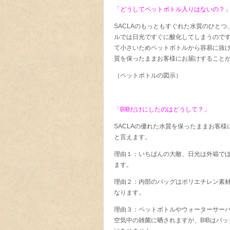
「どうしてペットボトル入りはないの？
SACLAのもっともすぐれた水質のひと
ルでは日光ですぐに酸化してしまうので
て小さいためペットボトルから容易に抜け
質を保ったままお客様にお届けすること
（ペットボトルの図示）
「BIBだけにしたのはどうして？」
SACLAの優れた水質を保ったままお客様
と言えます。
理由１：いちばんの大敵、日光は外箱で
ます。
理由２：内部のバッグはポリエチレン素
なります。
理由３：ペットボトルやウォーターサー
空気中の雑菌に晒されますが、BIBはバ