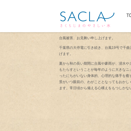
台風被害、お見舞い申し上げます。
千葉県の大停電に引き続き、台風19号で千
げます。
夏から秋の長い期間に台風や豪雨が、浸水や
もたらすということが毎年のように大きなニ
ったにちがいない身体的、心理的な痛手を癒
景がいつ眼前の、わがこととなってもおかし
ます。常日頃から備える心構えをもつしかな